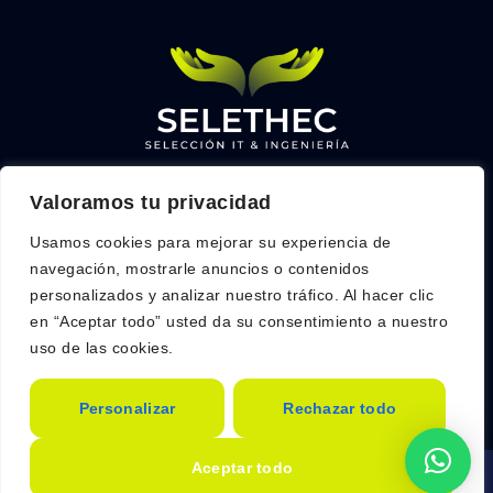
Valoramos tu privacidad
Links
Contacto
Home
info@selethec.com
Usamos cookies para mejorar su experiencia de
Servicios
navegación, mostrarle anuncios o contenidos
+34 684 628 255
personalizados y analizar nuestro tráfico. Al hacer clic
Sobre nosotros
C. del Limonero, 22, 28020,
en “Aceptar todo” usted da su consentimiento a nuestro
FAQs
Madrid
uso de las cookies.
Contacto Empresa
Contacto Talento
Personalizar
Rechazar todo
Política de Privacidad |
Copyright © 2025 Selethec. Todos los derechos reservados.
Aviso Legal
|
Política de Cookies
|
Términos y
Aceptar todo
Condiciones