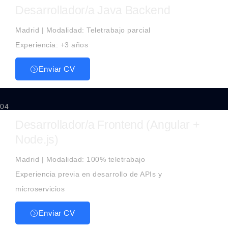
Desarrollador/a Java Backend
Madrid | Modalidad: Teletrabajo parcial
Experiencia: +3 años
Enviar CV
04
Desarrollador/a Frontend (Angular +
Node.js)
Madrid | Modalidad: 100% teletrabajo
Experiencia previa en desarrollo de APIs y
microservicios
Enviar CV