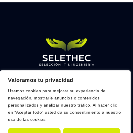
Valoramos tu privacidad
Links
Contacto
Home
info@selethec.com
Usamos cookies para mejorar su experiencia de
Servicios
navegación, mostrarle anuncios o contenidos
+34 684 628 255
personalizados y analizar nuestro tráfico. Al hacer clic
Sobre nosotros
C. del Limonero, 22, 28020,
en “Aceptar todo” usted da su consentimiento a nuestro
FAQs
Madrid
uso de las cookies.
Contacto Empresa
Contacto Talento