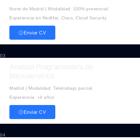
Norte de Madrid | Modalidad: 100% presencial
Experiencia en RedHat, Cisco, Cloud Security
Enviar CV
03
Analista Programador/a de
Microservicios
Madrid | Modalidad: Teletrabajo parcial
Experiencia: +4 años
Enviar CV
04