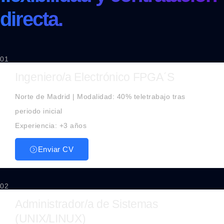
directa.
01
Ingeniero/a Electrónico FPGA´S
Norte de Madrid | Modalidad: 40% teletrabajo tras
periodo inicial
Experiencia: +3 años
Enviar CV
02
Administrador/a de Sistemas
(UNIX/LINUX)